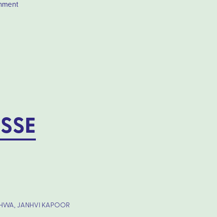
amment
SSE
ETHWA, JANHVI KAPOOR