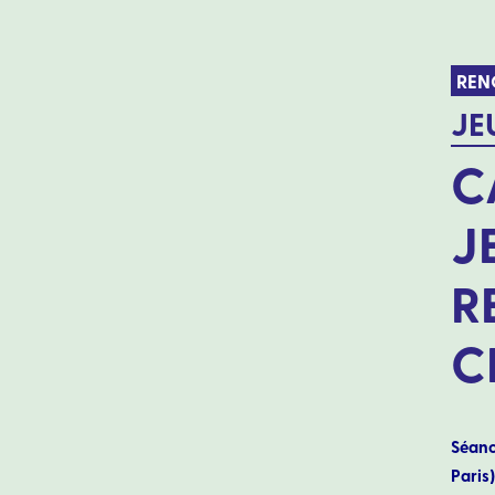
REN
JE
C
J
R
C
Séanc
Paris)