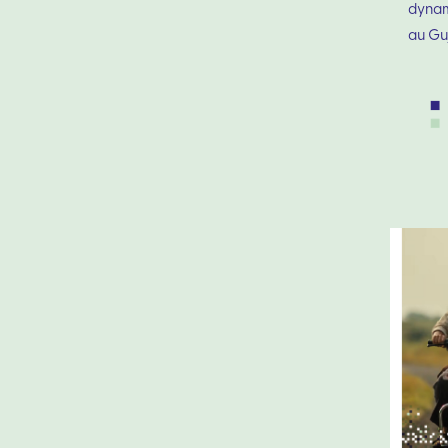
dynam
au Gu