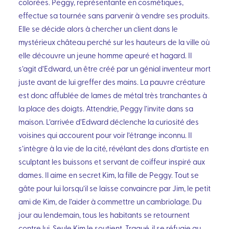
colorées. Peggy, représentante en cosmétiques,
effectue sa tournée sans parvenir à vendre ses produits.
Elle se décide alors à chercher un client dans le
mystérieux château perché sur les hauteurs de la ville où
elle découvre un jeune homme apeuré et hagard. Il
s’agit d’Edward, un être créé par un génial inventeur mort
juste avant de lui greffer des mains. La pauvre créature
est donc affublée de lames de métal très tranchantes à
la place des doigts. Attendrie, Peggy l’invite dans sa
maison. L’arrivée d’Edward déclenche la curiosité des
voisines qui accourent pour voir l’étrange inconnu. Il
s’intègre à la vie de la cité, révélant des dons d’artiste en
sculptant les buissons et servant de coiffeur inspiré aux
dames. Il aime en secret Kim, la fille de Peggy. Tout se
gâte pour lui lorsqu’il se laisse convaincre par Jim, le petit
ami de Kim, de l’aider à commettre un cambriolage. Du
jour au lendemain, tous les habitants se retournent
contre lui. Seule Kim le soutient. Traqué, il se réfugie au