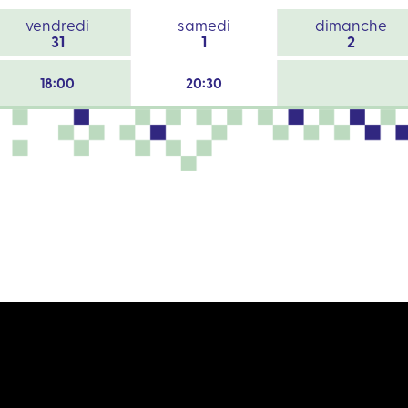
vendredi
samedi
dimanche
31
1
2
18:00
20:30