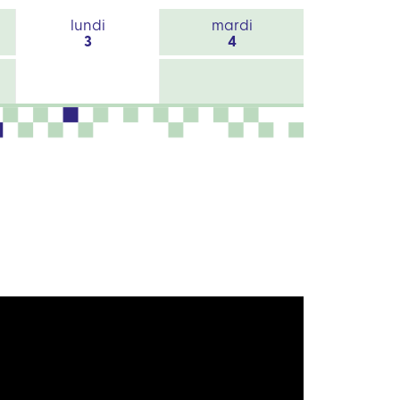
lundi
mardi
3
4