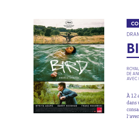
CO
DRA
B
ROYAU
DE A
AVEC 
À 12 a
dans 
consa
l’aven