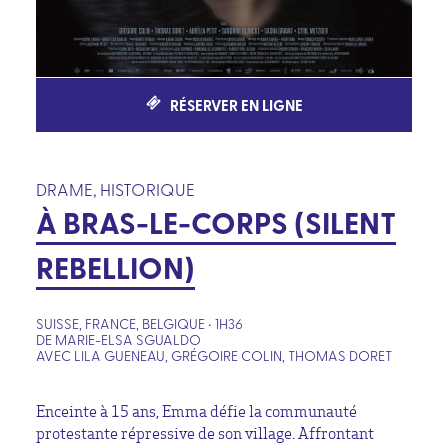
RÉSERVER EN LIGNE
DRAME, HISTORIQUE
À BRAS-LE-CORPS (SILENT
REBELLION)
SUISSE, FRANCE, BELGIQUE • 1H36
DE MARIE-ELSA SGUALDO
AVEC LILA GUENEAU, GRÉGOIRE COLIN, THOMAS DORET
Enceinte à 15 ans, Emma défie la communauté
protestante répressive de son village. Affrontant