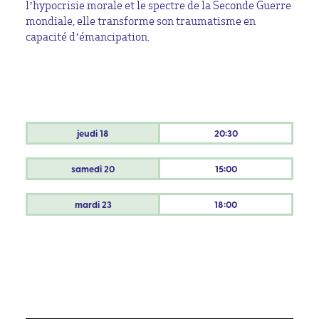
l’hypocrisie morale et le spectre de la Seconde Guerre
mondiale, elle transforme son traumatisme en
capacité d’émancipation.
jeudi
18
20:30
samedi
20
15:00
mardi
23
18:00