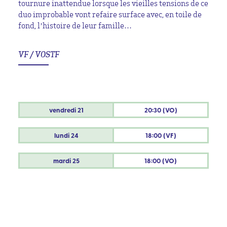
tournure inattendue lorsque les vieilles tensions de ce
duo improbable vont refaire surface avec, en toile de
fond, l’histoire de leur famille…
VF / VOSTF
vendredi
21
20:30 (VO)
lundi
24
18:00 (VF)
mardi
25
18:00 (VO)