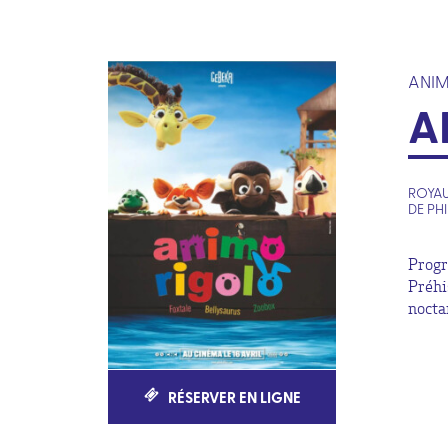
ANI
A
ROYAU
DE PH
Progr
Préhi
nocta
RÉSERVER EN LIGNE