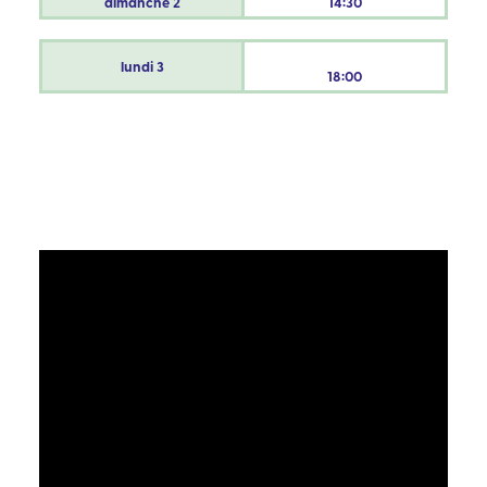
dimanche
2
14:30
lundi
3
18:00