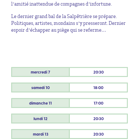
l’amitié inattendue de compagnes d’infortune.
Le dernier grand bal de la Salpêtrière se prépare.
Politiques, artistes, mondains s’y presseront. Dernier
espoir d’échapper au piège qui se referme…
mercredi
7
20:30
samedi
10
18:00
dimanche
11
17:00
lundi
12
20:30
mardi
13
20:30