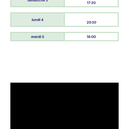
dimanche
3
17:30
lundi
4
20:30
mardi
5
18:00