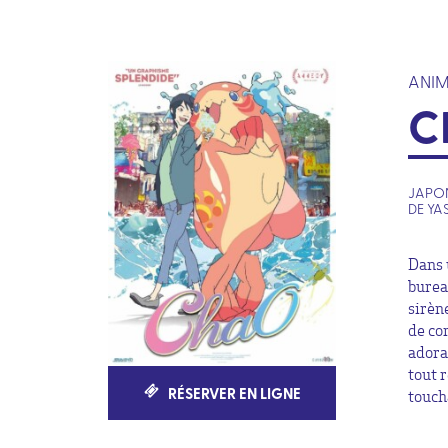
ANIM
C
JAPON
DE YA
Dans 
burea
sirèn
de com
adora
tout 
RÉSERVER EN LIGNE
touch