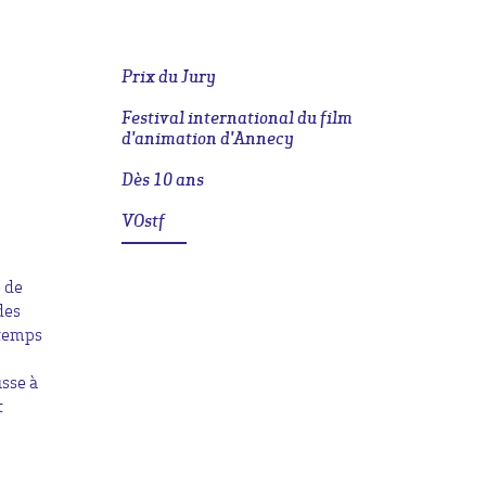
Prix du Jury
Festival international du film
d'animation d'Annecy
Dès 10 ans
VOstf
 de
des
 temps
usse à
t