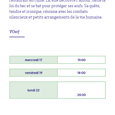
restaurant en ruine. Là, elle découvre l’amour, défie la
loi du bec et se bat pour protéger ses œufs. Sa quête,
tendre et ironique, résonne avec les combats
silencieux et petits arrangements de la vie humaine.
VOstf
mercredi
17
15:00
vendredi
19
18:00
lundi
22
20:30