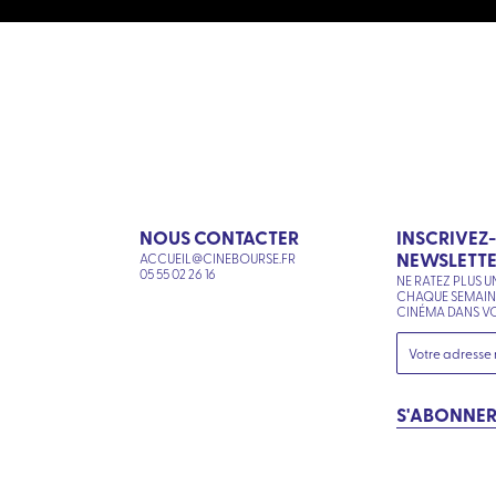
NOUS CONTACTER
INSCRIVEZ
NEWSLETT
ACCUEIL@CINEBOURSE.FR
N
05 55 02 26 16
NE RATEZ PLUS U
CHAQUE SEMAI
CINÉMA DANS VO
S'ABONNE