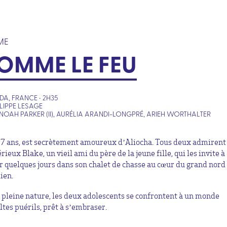
ME
OMME LE FEU
A, FRANCE • 2H35
ILIPPE LESAGE
NOAH PARKER (II), AURÉLIA ARANDI-LONGPRÉ, ARIEH WORTHALTER
 17 ans, est secrètement amoureux d’Aliocha. Tous deux admirent 
ieux Blake, un vieil ami du père de la jeune fille, qui les invite à
r quelques jours dans son chalet de chasse au cœur du grand nord
ien.
n pleine nature, les deux adolescents se confrontent à un monde
ltes puérils, prêt à s’embraser.