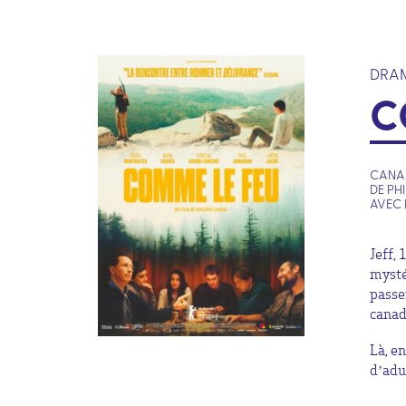
DRA
C
CANAD
DE PH
AVEC 
Jeff,
mystér
passe
canad
Là, e
d’adu