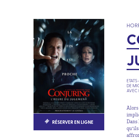
HOR
C
J
ETATS-
DE MI
AVEC 
Alors
impli
RÉSERVER EN LIGNE
Dans 
qu’il
affron