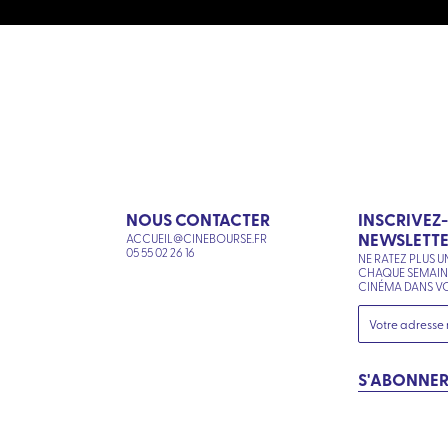
NOUS CONTACTER
INSCRIVEZ
NEWSLETT
ACCUEIL@CINEBOURSE.FR
N
05 55 02 26 16
NE RATEZ PLUS U
CHAQUE SEMAI
CINÉMA DANS VO
S'ABONNE