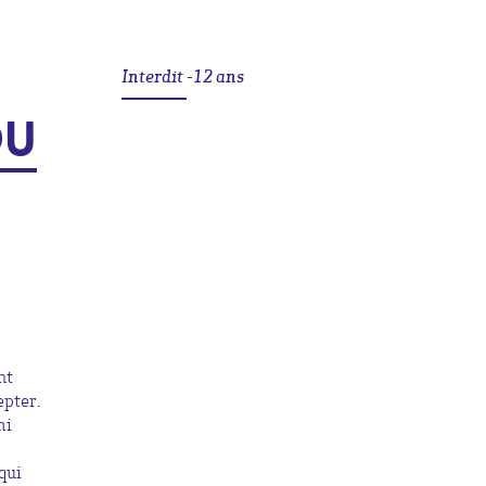
Interdit -12 ans
DU
nt
epter.
mi
 qui