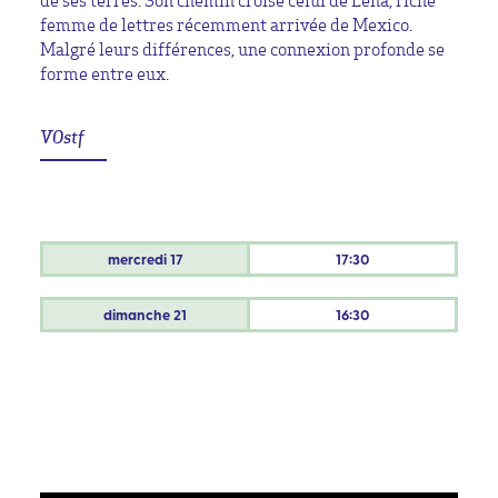
de ses terres. Son chemin croise celui de Lena, riche
femme de lettres récemment arrivée de Mexico.
Malgré leurs différences, une connexion profonde se
forme entre eux.
VOstf
mercredi
17
17:30
dimanche
21
16:30