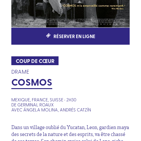
RÉSERVER EN LIGNE
COUP DE CŒUR
DRAME
COSMOS
MEXIQUE, FRANCE, SUISSE • 2H30
DE GERMINAL ROAUX
AVEC ÁNGELA MOLINA, ANDRÉS CATZÍN
Dans un village oublié du Yucatan, Leon, gardien maya
des secrets de la nature et des esprits, va être chassé