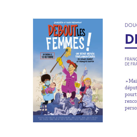
DOU
D
FRANÇA
DE FR
» Mai
déput
pourt
renco
perso