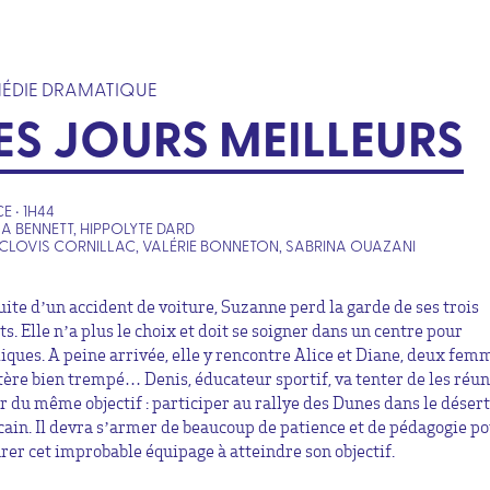
ÉDIE DRAMATIQUE
ES JOURS MEILLEURS
E • 1H44
SA BENNETT, HIPPOLYTE DARD
CLOVIS CORNILLAC, VALÉRIE BONNETON, SABRINA OUAZANI
suite d’un accident de voiture, Suzanne perd la garde de ses trois
s. Elle n’a plus le choix et doit se soigner dans un centre pour
liques. A peine arrivée, elle y rencontre Alice et Diane, deux fem
tère bien trempé… Denis, éducateur sportif, va tenter de les réun
r du même objectif : participer au rallye des Dunes dans le désert
ain. Il devra s’armer de beaucoup de patience et de pédagogie p
rer cet improbable équipage à atteindre son objectif.