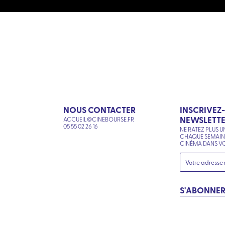
NOUS CONTACTER
INSCRIVEZ
NEWSLETT
ACCUEIL@CINEBOURSE.FR
N
05 55 02 26 16
NE RATEZ PLUS U
CHAQUE SEMAI
CINÉMA DANS VO
S'ABONNE