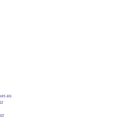
mes au
ir
our