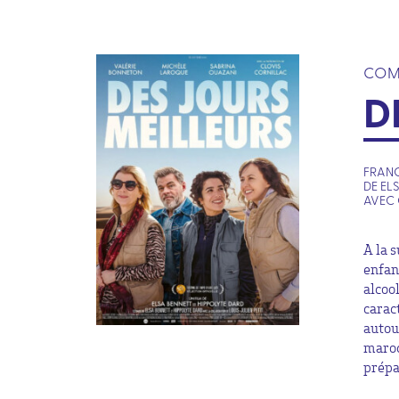
COM
D
FRANC
DE EL
AVEC 
A la 
enfant
alcoo
carac
autou
maroc
prépa