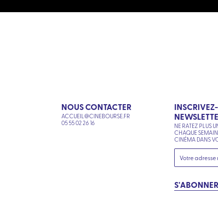
NOUS CONTACTER
INSCRIVEZ
NEWSLETT
ACCUEIL@CINEBOURSE.FR
N
05 55 02 26 16
NE RATEZ PLUS U
CHAQUE SEMAI
CINÉMA DANS VO
S'ABONNE