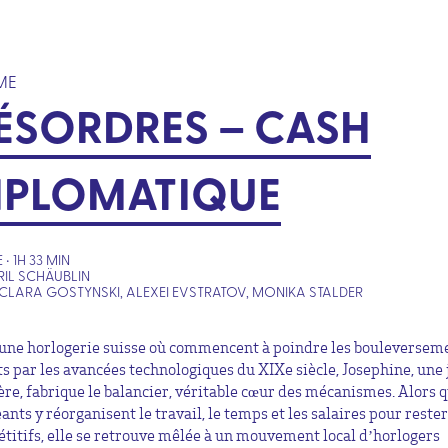
ME
ÉSORDRES – CASH
IPLOMATIQUE
 • 1H 33 MIN
RIL SCHÄUBLIN
CLARA GOSTYNSKI, ALEXEI EVSTRATOV, MONIKA STALDER
une horlogerie suisse où commencent à poindre les bouleversem
ts par les avancées technologiques du XIXe siècle, Josephine, une
ère, fabrique le balancier, véritable cœur des mécanismes. Alors q
ants y réorganisent le travail, le temps et les salaires pour rester
titifs, elle se retrouve mêlée à un mouvement local d’horlogers