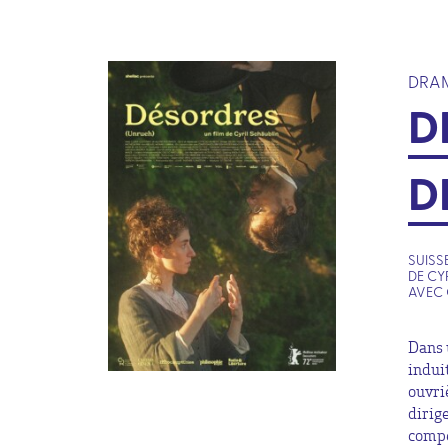
DRA
D
D
SUISSE
DE CY
AVEC 
Dans 
indui
ouvri
dirige
compé