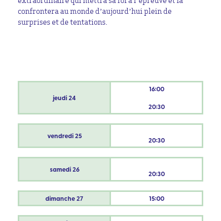
extraordinaire qui mettra sa foi à l’épreuve et la
confrontera au monde d’aujourd’hui plein de
surprises et de tentations.
16:00
jeudi
24
20:30
vendredi
25
20:30
samedi
26
20:30
dimanche
27
15:00