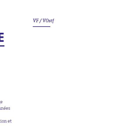
VF / VOstf
E
ge
années
ion et