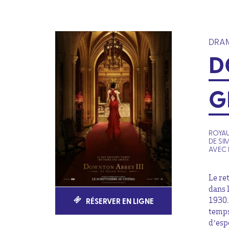
DRAM
D
G
ROYAU
DE SI
AVEC 
Le re
dans 
RÉSERVER EN LIGNE
1930.
temps
d’esp