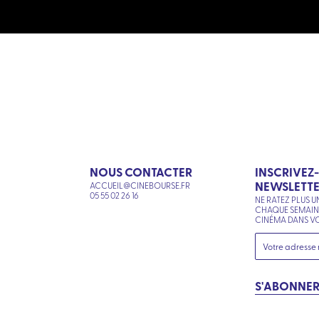
NOUS CONTACTER
INSCRIVEZ
NEWSLETT
ACCUEIL@CINEBOURSE.FR
N
05 55 02 26 16
NE RATEZ PLUS U
CHAQUE SEMAI
CINÉMA DANS VO
S'ABONNE