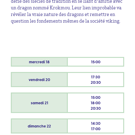
défie des siècles de tradition en se liant d’amitié avec
un dragon nommé Krokmou. Leur lien improbable va
révéler la vraie nature des dragons et remettre en
question les fondements mêmes de la société viking.
mercredi
18
15:00
17:30
vendredi
20
20:30
15:00
samedi
21
18:00
20:30
14:30
dimanche
22
17:00