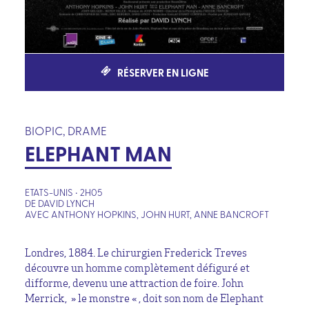
RÉSERVER EN LIGNE
BIOPIC, DRAME
ELEPHANT MAN
ETATS-UNIS • 2H05
DE DAVID LYNCH
AVEC ANTHONY HOPKINS, JOHN HURT, ANNE BANCROFT
Londres, 1884. Le chirurgien Frederick Treves
découvre un homme complètement défiguré et
difforme, devenu une attraction de foire. John
Merrick, » le monstre « , doit son nom de Elephant