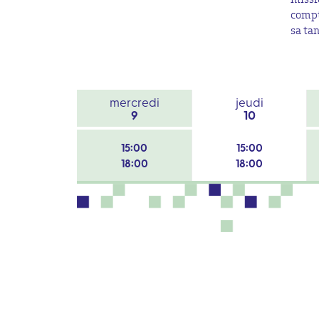
compt
sa tan
mercredi
jeudi
9
10
15:00
15:00
18:00
18:00