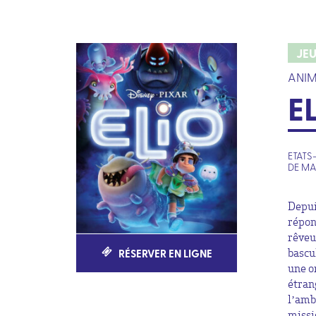
JE
ANIM
E
ETATS-
DE MA
Depui
répon
rêveu
RÉSERVER EN LIGNE
bascu
une o
étran
l’amb
missi