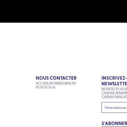
NOUS CONTACTER
INSCRIVEZ
NEWSLETT
ACCUEIL@CINEBOURSE.FR
N
05 55 02 26 16
NE RATEZ PLUS U
CHAQUE SEMAI
CINÉMA DANS VO
S'ABONNE