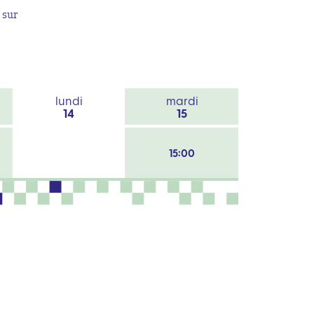
 sur
lundi
mardi
14
15
15:00