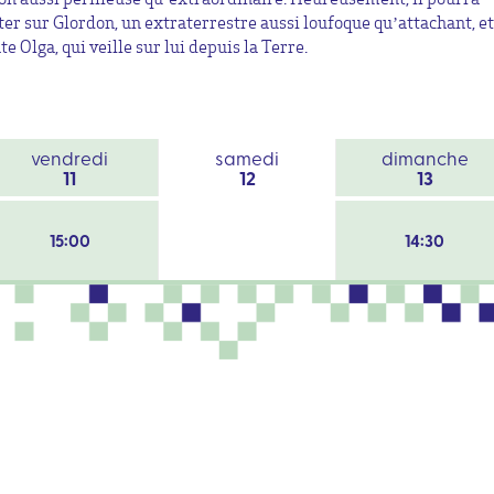
er sur Glordon, un extraterrestre aussi loufoque qu’attachant, et
te Olga, qui veille sur lui depuis la Terre.
vendredi
samedi
dimanche
11
12
13
15:00
14:30