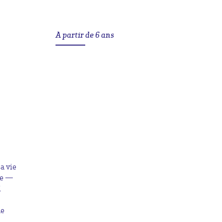
A partir de 6 ans
a vie
se —
i
ne