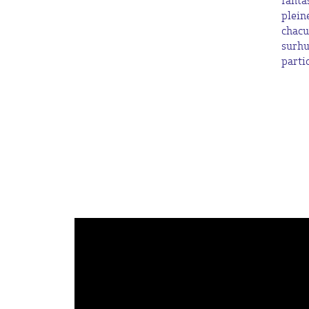
fanta
plein
chacu
surhu
partic