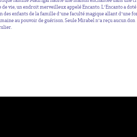
stique famille Madrigal habite une maison enchantée dans une ci
e de vie, un endroit merveilleux appelé Encanto. L’Encanto a doté
n des enfants de la famille d’une faculté magique allant d’une fo
maine au pouvoir de guérison. Seule Mirabel n’a reçu aucun don
ulier.