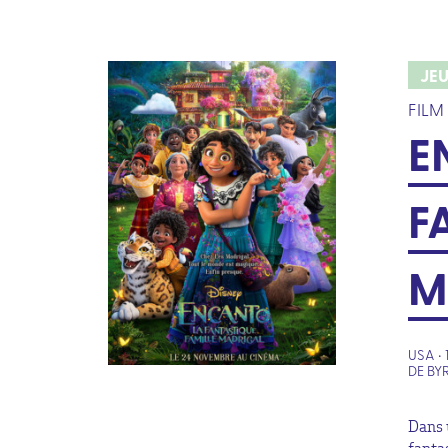
JE
FILM
E
F
M
USA • 
DE BY
Dans 