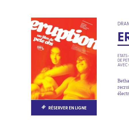
DRA
E
ETATS-
DE PE
AVEC 
Betha
recro
élect
RÉSERVER EN LIGNE