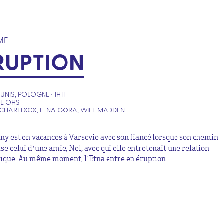
ME
RUPTION
UNIS, POLOGNE • 1H11
TE OHS
CHARLI XCX, LENA GÓRA, WILL MADDEN
ny est en vacances à Varsovie avec son fiancé lorsque son chemin
ise celui d’une amie, Nel, avec qui elle entretenait une relation
rique. Au même moment, l’Etna entre en éruption.