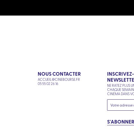
NOUS CONTACTER
INSCRIVEZ
NEWSLETT
ACCUEIL@CINEBOURSE.FR
N
05 55 02 26 16
NE RATEZ PLUS U
CHAQUE SEMAI
CINÉMA DANS VO
S'ABONNE