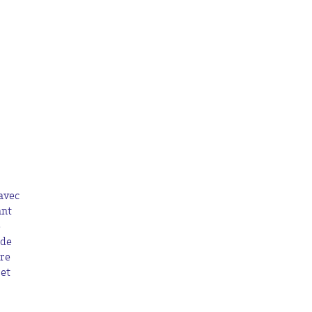
 avec
ant
e
 de
ère
 et