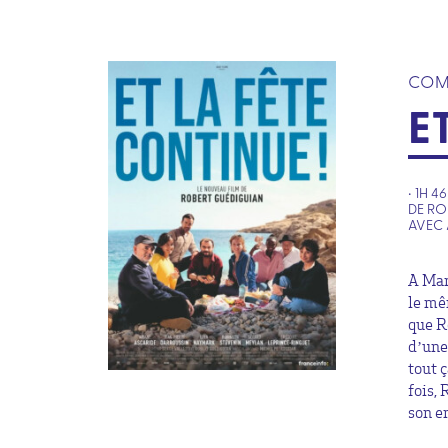
COM
E
• 1H 4
DE RO
AVEC 
A Mars
le mê
que Ro
d’une
tout 
fois, 
son e