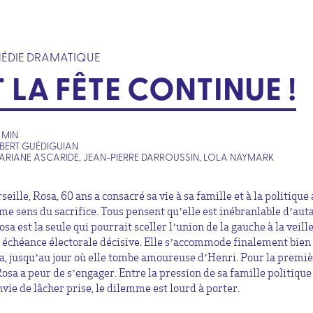
ÉDIE DRAMATIQUE
T LA FÊTE CONTINUE !
6 MIN
BERT GUÉDIGUIAN
ARIANE ASCARIDE, JEAN-PIERRE DARROUSSIN, LOLA NAYMARK
eille, Rosa, 60 ans a consacré sa vie à sa famille et à la politique
me sens du sacrifice. Tous pensent qu’elle est inébranlable d’aut
sa est la seule qui pourrait sceller l’union de la gauche à la veill
 échéance électorale décisive. Elle s’accommode finalement bien
ça, jusqu’au jour où elle tombe amoureuse d’Henri. Pour la premi
Rosa a peur de s’engager. Entre la pression de sa famille politique
nvie de lâcher prise, le dilemme est lourd à porter.