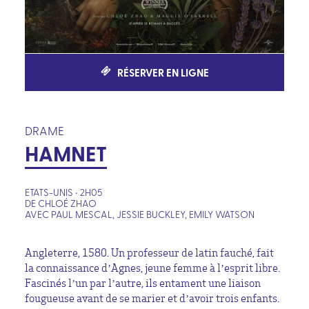
RÉSERVER EN LIGNE
DRAME
HAMNET
ETATS-UNIS • 2H05
DE CHLOÉ ZHAO
AVEC PAUL MESCAL, JESSIE BUCKLEY, EMILY WATSON
Angleterre, 1580. Un professeur de latin fauché, fait
la connaissance d’Agnes, jeune femme à l’esprit libre.
Fascinés l’un par l’autre, ils entament une liaison
fougueuse avant de se marier et d’avoir trois enfants.