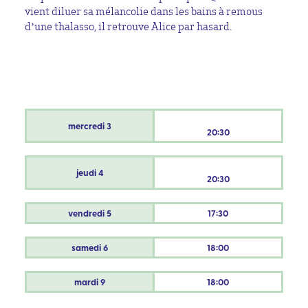
vient diluer sa mélancolie dans les bains à remous
d’une thalasso, il retrouve Alice par hasard.
mercredi
3
20:30
jeudi
4
20:30
vendredi
5
17:30
samedi
6
18:00
mardi
9
18:00