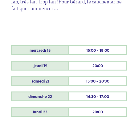
fan, très fan, trop fan ! Pour Gérard, le cauchemar ne
fait que commencer…
mercredi
18
15:00 - 18:00
jeudi
19
20:00
samedi
21
15:00 - 20:30
dimanche
22
14:30 - 17:00
lundi
23
20:00