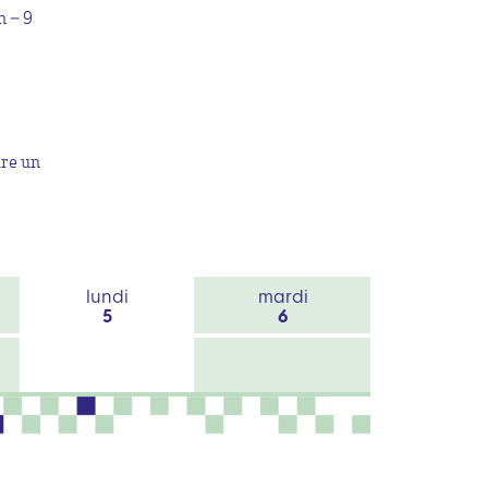
n – 9
ire un
lundi
mardi
5
6