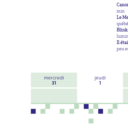
Cano
min
Le Me
québé
Blink
lumin
Il éta
peu e
mercredi
jeudi
31
1