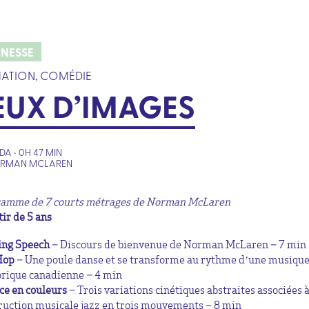
UNESSE
ATION, COMÉDIE
EUX D’IMAGES
A • 0H 47 MIN
ORMAN MCLAREN
amme de 7 courts métrages de Norman McLaren
tir de 5 ans
ing Speech
– Discours de bienvenue de Norman McLaren – 7 min
Hop
– Une poule danse et se transforme au rythme d’une musiqu
orique canadienne – 4 min
ce en couleurs
– Trois variations cinétiques abstraites associées 
ruction musicale jazz en trois mouvements – 8 min