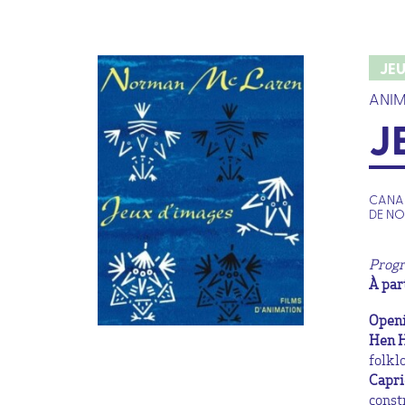
JE
ANIM
J
CANAD
DE N
Progr
À par
Open
Hen 
folkl
Capri
const