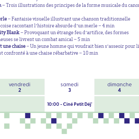
n
– Trois illustrations des principes de la forme musicale du cano
rle
– Fantaisie visuelle illustrant une chanson traditionnelle
coise racontant l’histoire absurde d’un merle – 4 min
ity Blank
– Provoquant un étrange feu d’artifice, des formes
euses se livrent un combat amical – 5 min
it une chaise
– Un jeune homme qui voudrait bien s’asseoir pour l
st confronté à une chaise rébarbative – 10 min
vendredi
samedi
dimanche
2
3
4
10:00 - Ciné Petit Déj'