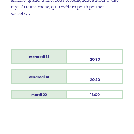
arrière-grand-mère. Tous bivouaquent autour d’une
mystérieuse cache, qui révèlera peu à peu ses
secrets…
mercredi
16
20:30
vendredi
18
20:30
mardi
22
18:00