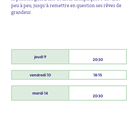
peu à peu, jusqu’à remettre en question ses rêves de
grandeur.
jeudi
9
20:30
vendredi
10
18:15
mardi
14
20:30