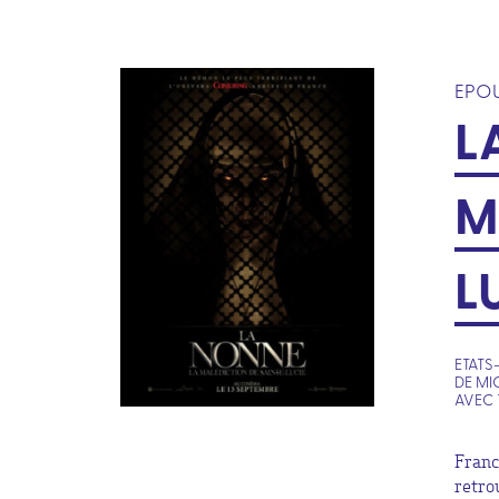
EPO
L
M
L
ETATS-
DE MI
AVEC 
Franc
retro