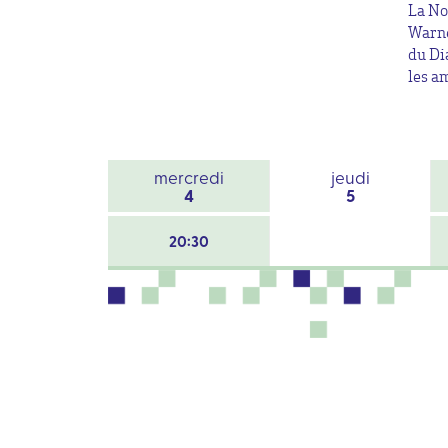
La No
Warne
du Di
les a
mercredi
jeudi
4
5
20:30