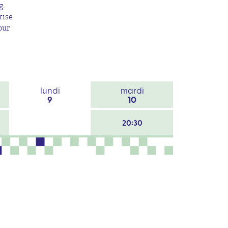
g.
rise
our
lundi
mardi
9
10
20:30