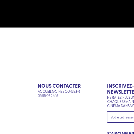
NOUS CONTACTER
INSCRIVEZ
NEWSLETT
ACCUEIL@CINEBOURSE.FR
N
05 55 02 26 16
NE RATEZ PLUS U
CHAQUE SEMAI
CINÉMA DANS VO
S'ABONNE