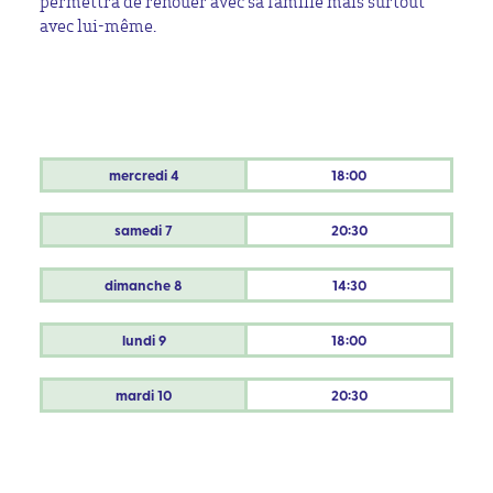
permettra de renouer avec sa famille mais surtout
avec lui-même.
mercredi
4
18:00
samedi
7
20:30
dimanche
8
14:30
lundi
9
18:00
mardi
10
20:30