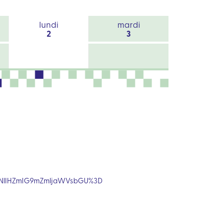
lundi
mardi
2
3
mNlIHZmIG9mZmljaWVsbGU%3D