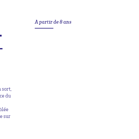
A partir de 8 ans
T
 sort,
nce du
blée
e sur