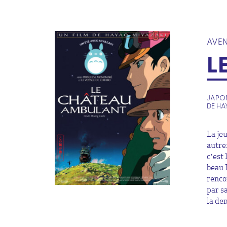
AVEN
L
JAPON
DE HA
La je
autre
c’est 
beau 
renco
par s
la de