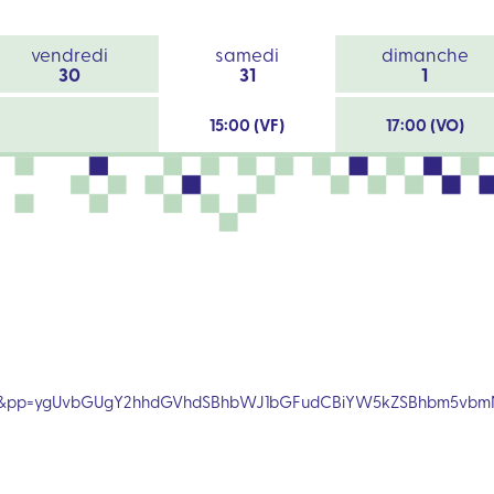
vendredi
samedi
dimanche
30
31
1
15:00 (VF)
17:00 (VO)
zFhI&pp=ygUvbGUgY2hhdGVhdSBhbWJ1bGFudCBiYW5kZSBhbm5vb