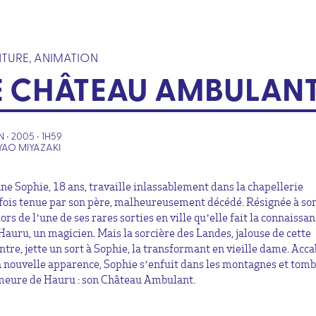
TURE, ANIMATION
E CHÂTEAU AMBULAN
 • 2005 • 1H59
YAO MIYAZAKI
une Sophie, 18 ans, travaille inlassablement dans la chapellerie
fois tenue par son père, malheureusement décédé. Résignée à son
lors de l’une de ses rares sorties en ville qu’elle fait la connaissa
Hauru, un magicien. Mais la sorcière des Landes, jalouse de cette
ntre, jette un sort à Sophie, la transformant en vieille dame. Acca
a nouvelle apparence, Sophie s’enfuit dans les montagnes et tomb
meure de Hauru : son Château Ambulant.