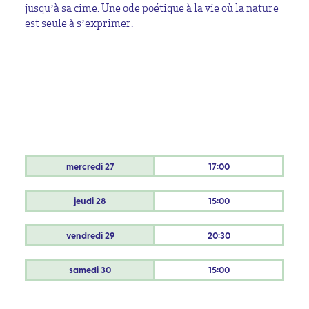
jusqu’à sa cime. Une ode poétique à la vie où la nature
est seule à s’exprimer.
mercredi
27
17:00
jeudi
28
15:00
vendredi
29
20:30
samedi
30
15:00