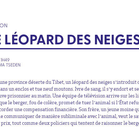
ION
E LÉOPARD DES NEIGE
• 1H49
MA TSEDEN
une province déserte du Tibet, un léopard des neiges s’introduit 
ans un enclos et tue neuf moutons. Ivre de sang, il s’y endort et se
uve prisonnier au matin. Une équipe de télévision arrive sur les l
que le berger, fou de colère, promet de tuer l’animal si l’État ref
ccorder une compensation financière. Son frère, un jeune moine q
e communiquer de manière subliminale avec l’animal, veut le s
t prix, tout comme deux policiers qui tentent de raisonner le berg