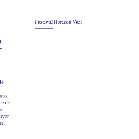
Festival Horizon Vert
S
de
ieux
use de
ui
auver
er.