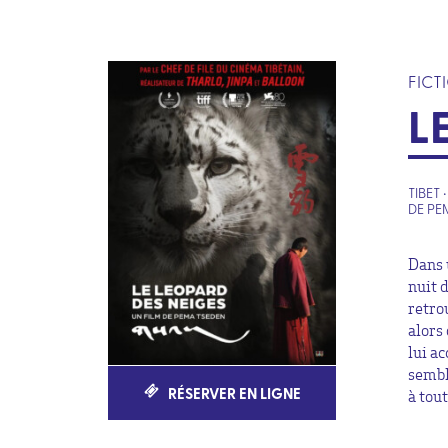
FICT
L
TIBET 
DE PE
Dans 
nuit d
retro
alors 
lui a
sembl
RÉSERVER EN LIGNE
à tou