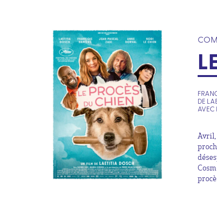
COM
L
FRANC
DE LA
AVEC 
Avril
procha
déses
Cosmo
procès