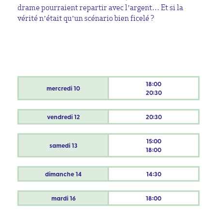
drame pourraient repartir avec l’argent… Et si la
vérité n’était qu’un scénario bien ficelé ?
18:00
mercredi
10
20:30
vendredi
12
20:30
15:00
samedi
13
18:00
dimanche
14
14:30
mardi
16
18:00