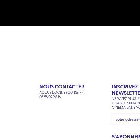
NOUS CONTACTER
INSCRIVEZ
NEWSLETT
ACCUEIL@CINEBOURSE.FR
N
05 55 02 26 16
NE RATEZ PLUS U
CHAQUE SEMAI
CINÉMA DANS VO
S'ABONNE