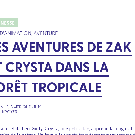
UNESSE
 D'ANIMATION, AVENTURE
ES AVENTURES DE ZAK
T CRYSTA DANS LA
ORÊT TROPICALE
ALIE, AMÉRIQUE • 1H16
LL KROYER
la forêt de FernGully, Crysta, une petite fée, apprend la magie et 