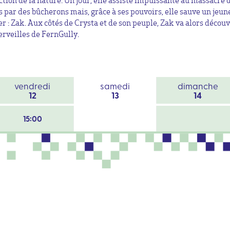
ction de la nature. Un jour, elle assiste impuissante au massacre 
s par des bûcherons mais, grâce à ses pouvoirs, elle sauve un jeun
er : Zak. Aux côtés de Crysta et de son peuple, Zak va alors découv
erveilles de FernGully.
vendredi
samedi
dimanche
12
13
14
15:00