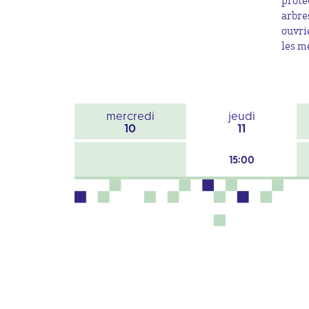
prote
arbre
ouvri
les m
mercredi
jeudi
10
11
15:00