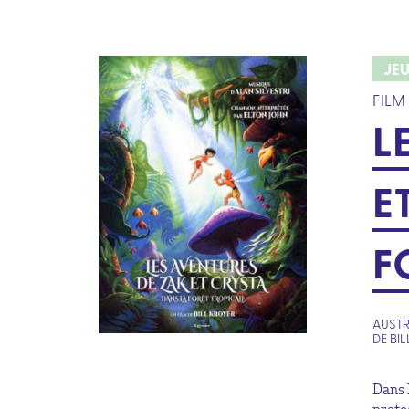
JE
FILM
L
E
F
AUSTR
DE BI
Dans 