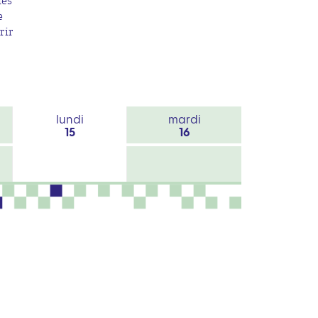
des
e
rir
lundi
mardi
15
16