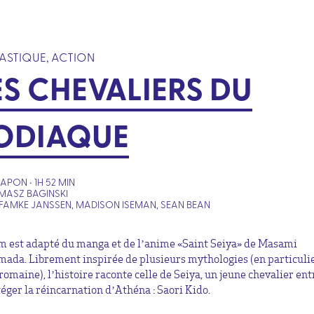
ASTIQUE, ACTION
ES CHEVALIERS DU
ODIAQUE
JAPON • 1H 52 MIN
MASZ BAGINSKI
FAMKE JANSSEN, MADISON ISEMAN, SEAN BEAN
lm est adapté du manga et de l’anime «Saint Seiya» de Masami
ada. Librement inspirée de plusieurs mythologies (en particulie
romaine), l’histoire raconte celle de Seiya, un jeune chevalier en
téger la réincarnation d’Athéna : Saori Kido.