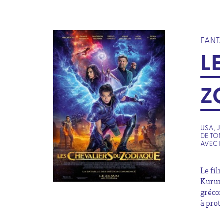
FANT
L
Z
USA, 
DE TO
AVEC 
Le fi
Kurum
gréco
à pro