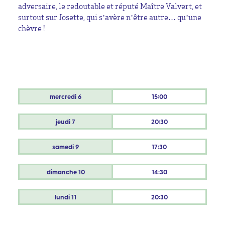
adversaire, le redoutable et réputé Maître Valvert, et
surtout sur Josette, qui s’avère n’être autre… qu’une
chèvre !
mercredi
6
15:00
jeudi
7
20:30
samedi
9
17:30
dimanche
10
14:30
lundi
11
20:30