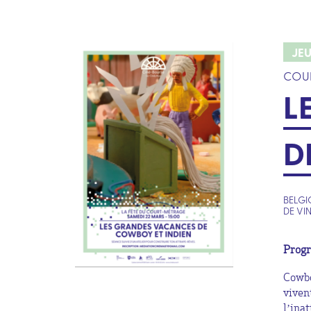
JE
COUR
L
D
BELGI
DE VI
Progr
Cowbo
viven
l’ina