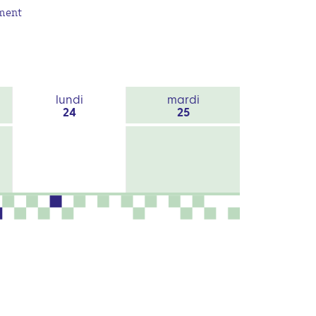
ement
lundi
mardi
24
25