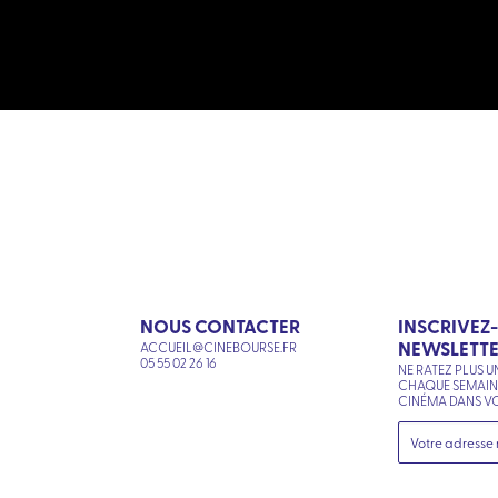
NOUS CONTACTER
INSCRIVEZ
NEWSLETT
ACCUEIL@CINEBOURSE.FR
N
05 55 02 26 16
NE RATEZ PLUS U
CHAQUE SEMAI
CINÉMA DANS VO