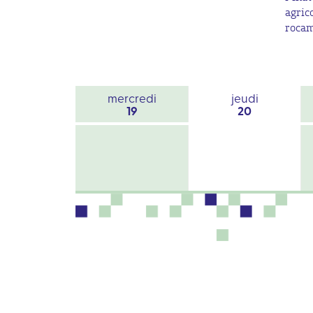
agric
rocam
mercredi
jeudi
19
20