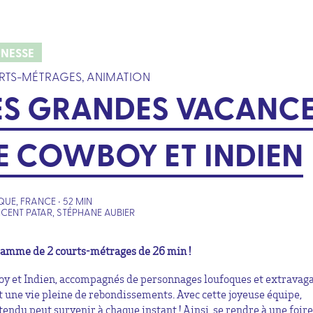
UNESSE
TS-MÉTRAGES, ANIMATION
ES GRANDES VACANC
E COWBOY ET INDIEN
QUE, FRANCE • 52 MIN
NCENT PATAR, STÉPHANE AUBIER
amme de 2 courts-métrages de 26 min !
y et Indien, accompagnés de personnages loufoques et extravaga
t une vie pleine de rebondissements. Avec cette joyeuse équipe,
ttendu peut survenir à chaque instant ! Ainsi, se rendre à une foire