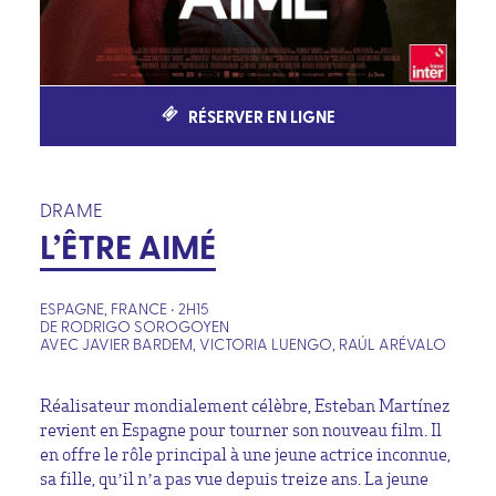
RÉSERVER EN LIGNE
DRAME
L’ÊTRE AIMÉ
ESPAGNE, FRANCE • 2H15
DE RODRIGO SOROGOYEN
AVEC JAVIER BARDEM, VICTORIA LUENGO, RAÚL ARÉVALO
Réalisateur mondialement célèbre, Esteban Martínez
revient en Espagne pour tourner son nouveau film. Il
en offre le rôle principal à une jeune actrice inconnue,
sa fille, qu’il n’a pas vue depuis treize ans. La jeune