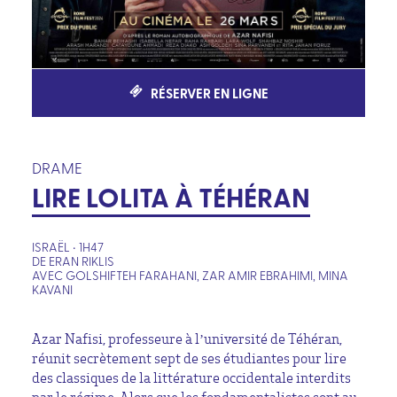
RÉSERVER EN LIGNE
DRAME
LIRE LOLITA À TÉHÉRAN
ISRAËL • 1H47
DE ERAN RIKLIS
AVEC GOLSHIFTEH FARAHANI, ZAR AMIR EBRAHIMI, MINA
KAVANI
Azar Nafisi, professeure à l’université de Téhéran,
réunit secrètement sept de ses étudiantes pour lire
des classiques de la littérature occidentale interdits