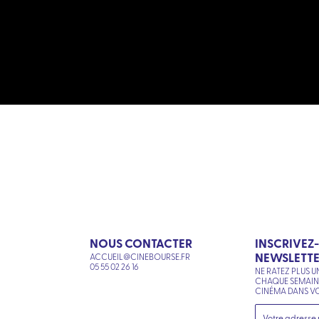
NOUS CONTACTER
INSCRIVEZ
NEWSLETT
ACCUEIL@CINEBOURSE.FR
N
05 55 02 26 16
NE RATEZ PLUS U
CHAQUE SEMAI
CINÉMA DANS VO