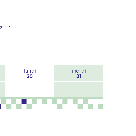
-
gédie
lundi
mardi
20
21