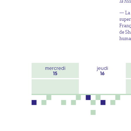
la fo
— La 
super
Franç
de Sh
huma
mercredi
jeudi
15
16