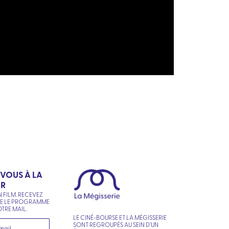
-VOUS À LA
ER
N FILM. RECEVEZ
NE LE PROGRAMME
TRE MAIL.
LE CINÉ-BOURSE ET LA MÉGISSERIE
SONT REGROUPÉS AU SEIN D’UN