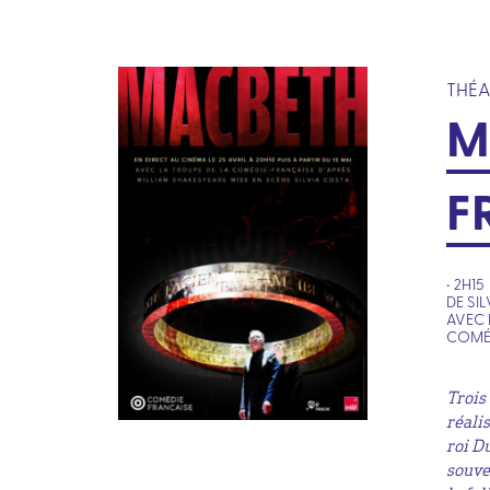
THÉA
M
F
• 2H15
DE SI
AVEC 
COMÉD
Trois
réali
roi D
souve