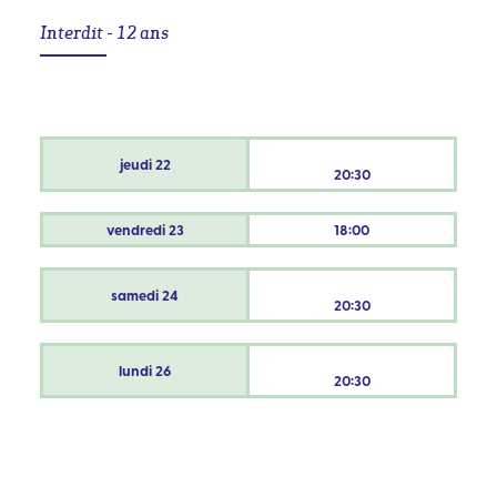
Interdit - 12 ans
jeudi
22
20:30
vendredi
23
18:00
samedi
24
20:30
lundi
26
20:30