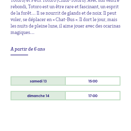
Totoro) et Petit Totoro (Chibi-Totoro). Avec son ventre
rebondi, Totoro est un être rare et fascinant, un esprit
de la forêt… Il se nourrit de glands et de noix. Il peut
voler, se déplacer en « Chat-Bus ». Il dort le jour, mais
les nuits de pleine lune, il aime jouer avec des ocarinas
magiques…
A partir de 6 ans
samedi
13
15:00
dimanche
14
17:00