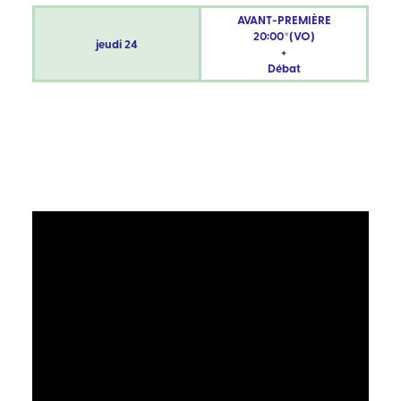
AVANT-PREMIÈRE
20:00*(VO)
jeudi
24
+
Débat