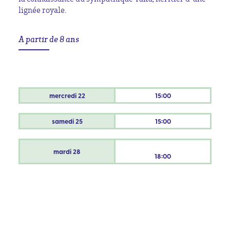
lignée royale.
A partir de 8 ans
mercredi
22
15:00
samedi
25
15:00
mardi
28
18:00