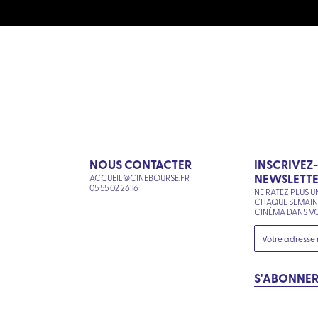
NOUS CONTACTER
INSCRIVEZ
NEWSLETT
ACCUEIL@CINEBOURSE.FR
N
05 55 02 26 16
NE RATEZ PLUS U
CHAQUE SEMAI
CINÉMA DANS VO
S'ABONNE