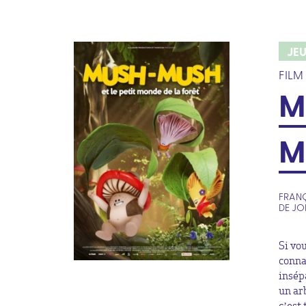
JE
FILM
M
M
FRANÇ
DE JO
Si vo
conna
insép
un ar
c’est