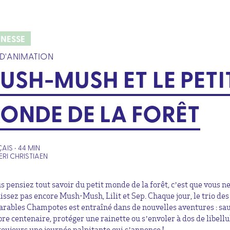
UNESSE
 D'ANIMATION
USH-MUSH ET LE PETI
ONDE DE LA FORÊT
AIS • 44 MIN
ERI CHRISTIAEN
us pensiez tout savoir du petit monde de la forêt, c’est que vous n
issez pas encore Mush-Mush, Lilit et Sep. Chaque jour, le trio des
arables Champotes est entraîné dans de nouvelles aventures : sa
bre centenaire, protéger une rainette ou s’envoler à dos de libellu
 toujours une journée palpitante qui s’annonce !